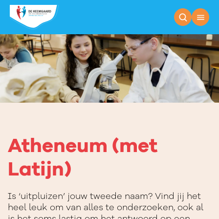
Atheneum (met La
Atheneum (met
Latijn)
Is ‘uitpluizen’ jouw tweede naam? Vind jij het
heel leuk om van alles te onderzoeken, ook al
is het soms lastig om het antwoord op een